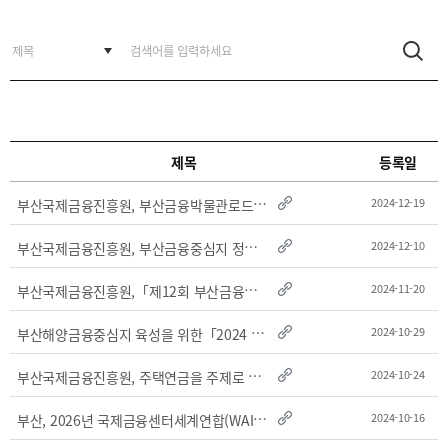
BIFC
입주환경
소개
인센티브
및
관련법규
협력
제목
등록일
해외금융도시협력
부
산국제금융진흥원, 부산금융박물관로드 수료식 및 발대식 개최
2024-12-19
사원기관
유관기관
부
산국제금융진흥원, 부산금융중심지 정책제안 아이디어 공모전 시상식 개최
2024-12-10
부
산국제금융진흥원,「제12회 부산금융중심지 포럼」개최
2024-11-20
부
산해양금융중심지 육성을 위한「2024 부산 해양ㆍ금융위크 및 부산해양금융컨벤션」개..
2024-10-29
부
산국제금융진흥원, 주택연금을 주제로 BIFC 금융강좌 개최
2024-10-24
공지사항
보도자료
진흥원
소식
부
산, 2026년 국제금융센터세계연합(WAIFC) 연차총회 유치
2024-10-16
2026
국내외