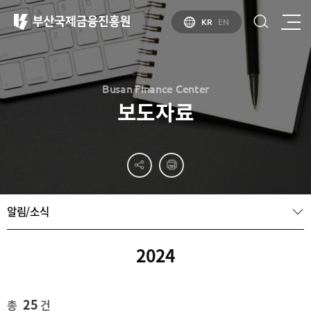
KR
EN
Busan Finance Center
보도자료
부산
홍보
소개
부산금융중심지
홍보
소개
브로슈어
부산소개
알림/소식
홍보
부산금융중심지
주요
동영상
정책 소개
산업현황
금융중심지
정주환경
2024
지정경과 및
특화금융중심지
금융생태계
조성
25
총
건