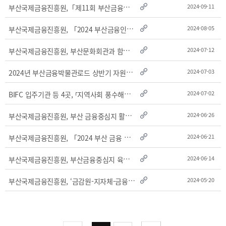
2025
[48400] 부산광역시 남구 문현금융로40
IR
부
산국제금융진흥원,「제11회 부산금융중심지 포럼」개최
2024-09-11
2024
부산국제금융센터 52층 부산국제금융진흥원
새소식
TEL.051-647-9052 / FAX.051-633-0398
2023
부
산국제금융진흥원, 「2024 부산금융인재 아카데미」높은 경쟁 속에 마무리
2024-08-05
언론보도
2022
부
산국제금융진흥원, 부산문화회관과 함께 부산금융중심지 발전을 위한 문화예술 공연활..
2024-07-12
2021
2020
2
024년 부산금융박물관로드 상반기 자원봉사자 수료식 및 하반기 발대식 개최
2024-07-03
B
IFC 입주기관 등 4곳, ⸢지역사회 풍수해보험 가입지원 사업⸥ 업무협약 체결
2024-07-02
부
산국제금융진흥원, 부산 금융중심지 활성화를 위한 문화예술 공연회 개최
2024-06-26
부
산국제금융진흥원, 「2024 부산 금융 인재 아카데미」개최
2024-06-21
보고서
부
산국제금융진흥원, 부산금융중심지 육성을 위한 「정책제안 아이디어 공모전」 개최
2024-06-14
2026
2025
부
산국제금융진흥원, ‘금감원-지자체-금융권 공동 뉴욕 IR’참여
2024-05-20
2024
2023
2022