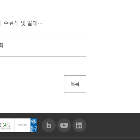
부산국제금융진흥원, 「2023 부산금융박물관로드 자원봉사자 수료식 및 발대식」 개최
최
목록