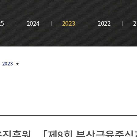
금융 교육
내역
새소식
부산금융중
활동 모음
언론보도
심지 포럼
CI
25
2024
2023
2022
2
정기간행물
오시는
길
inside
부산금융
Z/Yen
Newsletter
활동연보
2023
보도자료
2026
2025
2024
2023
진흥원, 「제8회 부산금융중
2022