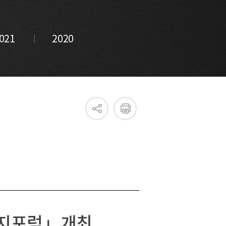
021
2020
진흥원 소식
국내외 IR
새소식
언론보도
심지포럼」개최