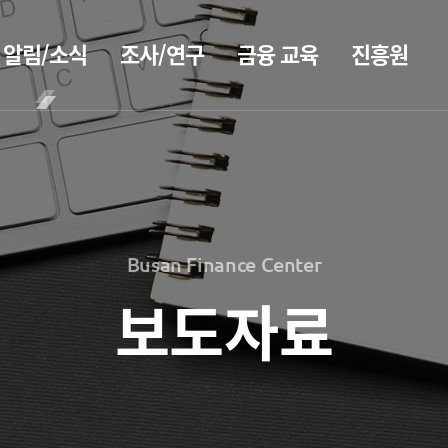
알림/소식
조사/연구
금융 교육
진흥원
BIFC금융
공지사항
보고서
CEO
강좌
2026
CEO
보도자료
인사말
신청
2025
CEO
조회/취소
2026
홍보
2024
동정
지난강좌
2025
2023
Busan Finance Center
소개
연간운영
2024
홍보 브로슈어
2022
계획표
2023
보도자료
2021
전략 및
홍보 동영상
해양금융정
목표
2022
2020
보
설립목적
2021
정책자료
연혁
블로그
2020
조직도
해양금융
2026
진흥원 소식
아카데미
해양금융센터
2025
60초해양금융
국내외 IR
기부금
2024