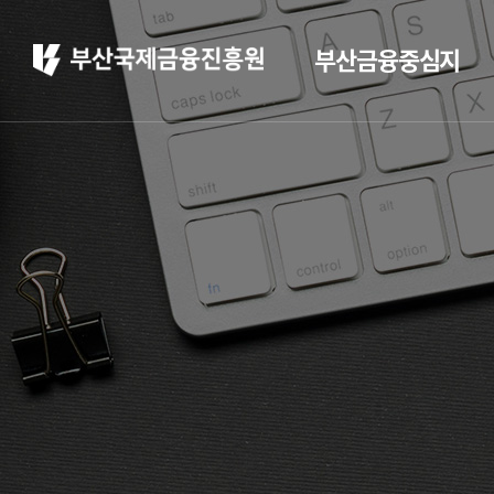
부산금융중심지
부산 소개
부산소개
주요 산업현황
부산 소개
정주환경
홍보
부산소개
홍보 브로슈어
주요 산업현황
홍보 동영상
정주환경
부산금융중심지 소
개
부산금융중심지 정책
소개
금융중심지 지정경과