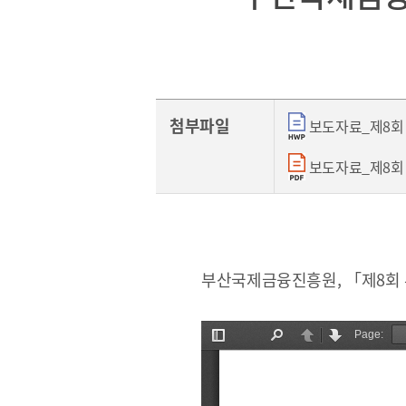
[48400] 부산광역시 남구 문현금융로40
부산국제금융센터 52층
첨부파일
보도자료_제8회 부
보고서
보도자료_제8회 부
2026
2025
2024
부산국제금융진흥원, 「제8
2023
2022
2021
2020