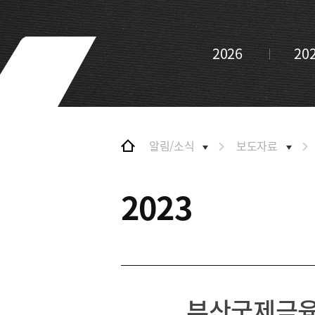
및 특화금융중심지
협력
금융생태계 조성
BIFC 입주환경 소개
해외금융도시협력
2026
20
인센티브 및 관련법규
사원기관
협력
유관기관
해외금융도시협력
사원기관
유관기관
알림/소식
보도자료
공지사항
2023
부산국제금융