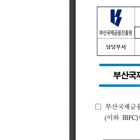
BIFC금융강좌
신청
조회/취소
지난강좌
연간운영 계획표
CEO
CEO 인사말
CEO 동정