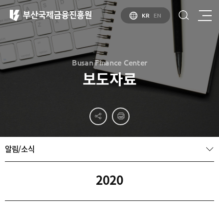
KR
EN
Busan Finance Center
보도자료
부산
홍보
소개
부산금융중심지
홍보
소개
브로슈어
부산소개
알림/소식
홍보
부산금융중심지
주요
동영상
정책 소개
산업현황
금융중심지
정주환경
2020
지정경과 및
특화금융중심지
금융생태계
조성