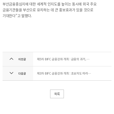
2021
부산금융중심지에 대한 세계적 인지도를 높이는 동시에 외국 주요
2020
금융기관들을 부산으로 유치하는 데 큰 홍보효과가 있을 것으로
기대한다"고 말했다.
BIFC금융강좌
해양금융정보
금융
교육활동
신청
블로그
모음
제5차 BIFC 금융강좌 개최 : 금융의 과거, 현재와 미래 ? 금융이 우리 삶을 행복하게 하려면?
이전글
조회/
해양금융
취소
아카데미
지난강좌
60초해양금융
제3차 BIFC 금융강좌 개최 : 초보자도 따라할 수 있는 금융투자
다음글
연간운영
계획표
목록
CEO
소개