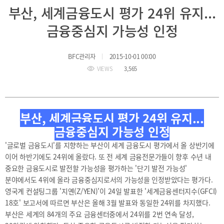
BIFC
부산, 세계금융도시 평가 24위 유지...
입주환경
소개
금융중심지 가능성 인정
인센티브
및
관련법규
BFC관리자
2015-10-01 00:00
VIEWS
3,565
협력
해외금융도시협력
사원기관
부산, 세계금융도시 평가 24위 유지...
유관기관
금융중심지 가능성 인정
'글로벌 금융도시'를 지향하는 부산이 세계 금융도시 평가에서 올 상반기에
이어 하반기에도 24위에 올랐다. 또 전 세계 금융전문가들이 향후 수년 내
중요한 금융도시로 발전할 가능성을 평가하는 '단기 발전 가능성'
분야에서도 4위에 올라 금융중심지로서의 가능성을 인정받았다는 평가다.
영국계 컨설팅그룹 '지옌(Z/YEN)'이 24일 발표한 '세계금융센터지수(GFCI)
공지사항
보도자료
진흥원
18호' 보고서에 따르면 부산은 올해 3월 발표와 동일한 24위를 차지했다.
소식
2026
부산은 세계의 84개의 주요 금융센터중에서 24위를 2번 연속 달성,
국내외