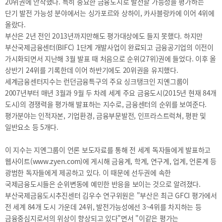
2025
20위권에 안착했다. 특히 중요한 금융도시로 발전할 가능성을 평가하는
[48400] 부산광역시 남구 문현금융로40
IR
단기 발전 가능성 분야에서는 싱가포르와 상하이, 카사블랑카에 이어 4위에
2024
부산국제금융센터 52층 부산국제금융진흥원
새소식
올랐다.
TEL.051-647-9052 / FAX.051-633-0398
2023
언론보도
부산은 2년 전인 2013년까지만해도 평가대상에도 들지 못했다. 하지만
2022
부산국제금융센터(BIFC) 1단계 개발사업이 완료되고 금융공기업의 이전이
2021
가시화되면서 지난해 3월 발표 때 처음으로 순위(27위)권에 들었다. 이후 올
2020
상반기 24위를 기록한데 이어 하반기에도 20위권을 유지했다.
세계금융센터지수는 런던금융특구의 주요 싱크탱크인 지옌그룹이
2007년부터 매년 3월과 9월 두 차례 세계 주요 금융도시(2015년 현재 84개
도시)의 경쟁력을 평가해 발표하는 지수로, 금융센터의 순위를 보여준다.
평가분야는 인적자본, 기업환경, 금융부문발전, 인프라스트럭쳐, 평판 및
일반요소 등 5개다.
보고서
이 지수는 지옌그룹이 언론 보도자료를 통해 전 세계 독자들에게 발표하고
2026
웹사이트(www.zyen.com)에 게시해 금융계, 학계, 연구계, 업계, 언론계 등
2025
광범한 독자들에게 제공하고 있다. 이 때문에 선두권에 속한
국제금융도시들은 순위변동에 예민한 반응을 보이는 것으로 알려졌다.
2024
부산국제금융도시추진센터 김우수 연구위원은 "부산은 최근 GFCI 평가에서
2023
전 세계 84개 도시 가운데 24위, 발전가능성에선 3~4위를 차지하는 등
2022
금융중심지로서의 위상이 향상되고 있다"면서 "이같은 평가는