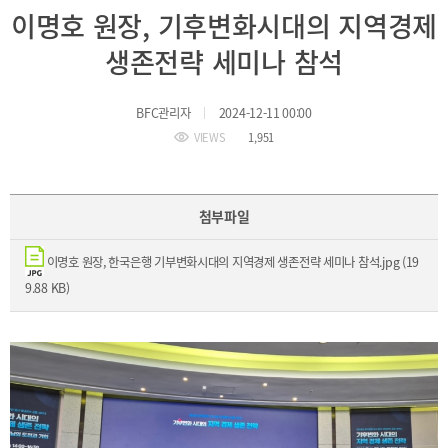
BIFC
이명호 원장, 기후변화시대의 지역경제
입주환경
소개
생존전략 세미나 참석
인센티브
및
관련법규
BFC관리자
2024-12-11 00:00
VIEWS
1,951
협력
해외금융도시협력
사원기관
첨부파일
유관기관
이명호 원장, 한국은행 기부변화시대의 지역경제 생존전략 세미나 참석.jpg (19
9.88 KB)
공지사항
보도자료
진흥원
소식
2026
국내외