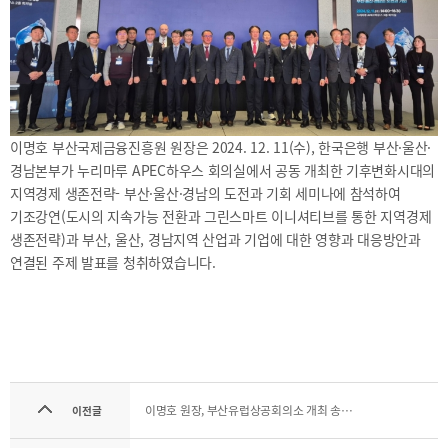
2025
[48400] 부산광역시 남구 문현금융로40
IR
2024
부산국제금융센터 52층 부산국제금융진흥원
새소식
TEL.051-647-9052 / FAX.051-633-0398
2023
언론보도
2022
2021
2020
이명호 부산국제금융진흥원 원장은 2024. 12. 11(수), 한국은행 부산·울산·
경남본부가 누리마루 APEC하우스 회의실에서 공동 개최한 기후변화시대의
지역경제 생존전략- 부산·울산·경남의 도전과 기회 세미나에 참석하여
기조강연(도시의 지속가능 전환과 그린스마트 이니셔티브를 통한 지역경제
생존전략)과 부산, 울산, 경남지역 산업과 기업에 대한 영향과 대응방안과
연결된 주제 발표를 청취하였습니다.
보고서
2026
2025
2024
2023
이명호 원장, 부산유럽상공회의소 개최 송년회 외빈으로 참석
이전글
2022