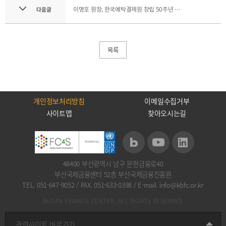
2021
이명호 원장, 한국예탁결제원 창립 50주년 기념식 참석
다음글
2020
목록
BIFC금융강좌
해양금융정보
금융
교육활동
개인정보처리방침
이메일수집거부
신청
블로그
모음
사이트맵
찾아오시는길
조회/
해양금융
취소
아카데미
지난강좌
60초해양금융
연간운영
계획표
48400 부산광역시 남구 문현금융로40
부산국제금융센터 52층 부산국제금융진흥원
TEL. 051-647-9052
/
FAX. 051-633-0398
/
E-mail. info@kbfc.or.kr
BUSAN FINANCE CENTER. ALL RIGHTS RESERVED
CEO
소개
관련사이트 바로가기