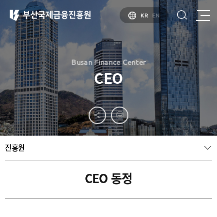
KR
EN
Busan Finance Center
CEO
부산
홍보
소개
부산금융중심지
홍보
소개
브로슈어
부산소개
진흥원
홍보
부산금융중심지
주요
동영상
정책 소개
산업현황
금융중심지
정주환경
CEO 동정
지정경과 및
특화금융중심지
금융생태계
조성