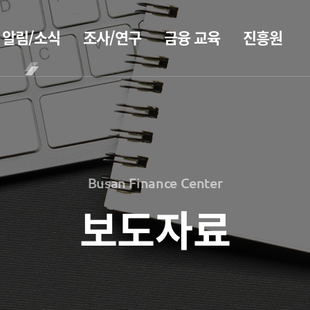
알림/소식
조사/연구
금융 교육
진흥원
BIFC금융
공지사항
보고서
CEO
강좌
2026
CEO
보도자료
인사말
신청
2025
CEO
조회/취소
2026
홍보
2024
동정
지난강좌
2025
2023
Busan Finance Center
소개
연간운영
2024
홍보 브로슈어
2022
계획표
2023
보도자료
2021
전략 및
홍보 동영상
해양금융정
목표
2022
2020
보
설립목적
2021
정책자료
연혁
블로그
2020
조직도
해양금융
2026
진흥원 소식
아카데미
해양금융센터
2025
60초해양금융
국내외 IR
기부금
2024