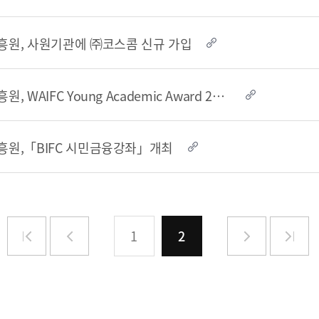
원, 사원기관에 ㈜코스콤 신규 가입
해양금융정보
부산국제금융진흥원, WAIFC Young Academic Award 2025 논문 공모전 참여 안내
블로그
해양금융 아카데미
60초해양금융
원,「BIFC 시민금융강좌」개최
1
2
소개
전략 및 목표
설립목적