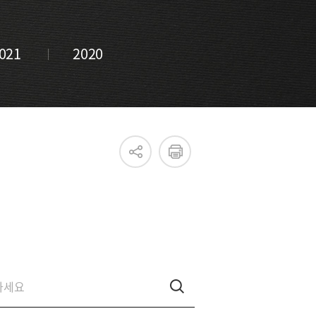
021
2020
진흥원 소식
국내외 IR
새소식
언론보도