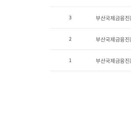
부산국제금융진흥
3
BIFC금융강좌
2
신청
조회/취소
지난강좌
부산국제금융진흥
1
연간운영 계획표
CEO
CEO 인사말
CEO 동정