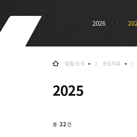
및 특화금융중심지
협력
금융생태계 조성
BIFC 입주환경 소개
해외금융도시협력
2026
20
인센티브 및 관련법규
사원기관
협력
유관기관
해외금융도시협력
사원기관
유관기관
알림/소식
보도자료
공지사항
2025
22
총
건