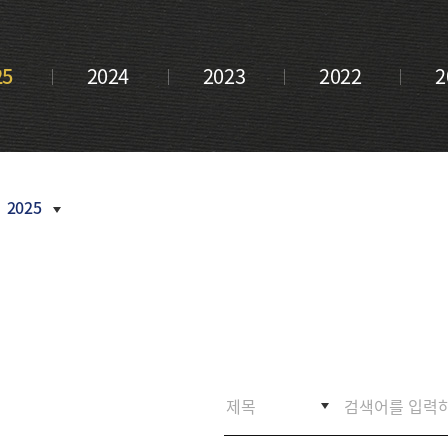
금융 교육
내역
새소식
부산금융중
활동 모음
언론보도
심지 포럼
CI
25
2024
2023
2022
2
정기간행물
오시는
길
inside
부산금융
Z/Yen
Newsletter
활동연보
2025
보도자료
2026
2025
2024
2023
2022