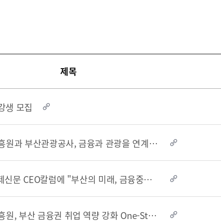
 부산국제금융진흥원
TEL.051-647-9052 / FAX.051-633-0398
2021
2020
제목
수강생 모집
부산국제금융진흥원과 부산관광공사, 금융과 관광을 연계한 MICE 공동 유치·개최에 적극 �..
이명호 원장, 국제신문 CEO칼럼에 "부산의 미래, 금융중심지 육성에 있다" 기고
부산국제금융진흥원, 부산 금융권 취업 역량 강화 One-Stop 교육 실시