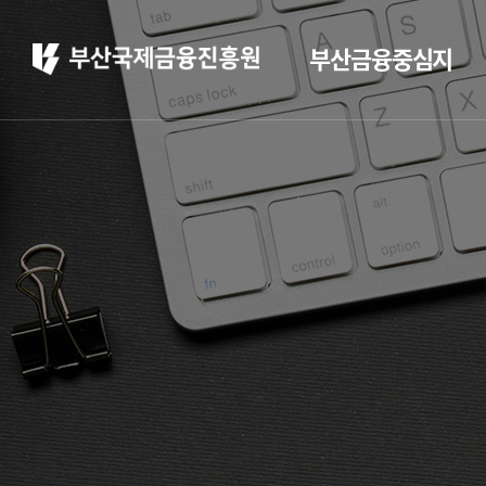
부산금융중심지
부산 소개
부산소개
주요 산업현황
부산 소개
정주환경
홍보
부산소개
홍보 브로슈어
주요 산업현황
홍보 동영상
정주환경
부산금융중심지 소
개
부산금융중심지 정책
소개
금융중심지 지정경과