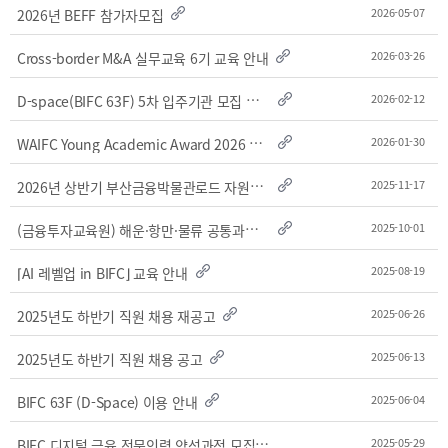
2025
[48400] 부산광역시 남구 문현금융로40
IR
2026-05-07
2026년 BEFF 참가자모집
2024
부산국제금융센터 52층 부산국제금융진흥원
새소식
TEL.051-647-9052 / FAX.051-633-0398
2023
2026-03-26
Cross-border M&A 실무교육 6기 교육 안내
언론보도
2022
D
-space(BIFC 63F) 5차 입주기관 모집 공고
2026-02-12
2021
2020
W
AIFC Young Academic Award 2026 논문 공모 안내
2026-01-30
2
026년 상반기 부산금융박물관로드 자원봉사자 모집
2025-11-17
(
금융투자교육원) 해운·항만·물류 공통과정 수강생 모집(~10/17)
2025-10-01
2025-08-19
⌈AI 레벨업 in BIFC⌋ 교육 안내
보고서
2025-06-26
2025년도 하반기 직원 채용 재공고
2026
2025
2025-06-13
2025년도 하반기 직원 채용 공고
2024
2023
2025-06-04
BIFC 63F (D-Space) 이용 안내
2022
B
IFC 디지털 금융 전문인력 양성과정 모집 안내
2025-05-29