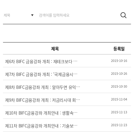
BIFC
입주환경
소개
인센티브
및
관련법규
협력
제목
등록일
해외금융도시협력
제
6차 BIFC 금융강좌 개최 : 재테크보다 중요한 안전테크
2015-10-16
사원기관
유관기관
제
7차 BIFC 금융강좌 개최 : '국제금융시장을 통한 기업의 자금 조달과 해외(증권) 투자’
2015-10-26
제
8차 BIFC금융강좌 개최 : 알아두면 유익한 금융지식
2015-10-30
제
9차 BIFC금융강좌 개최 : 저금리시대 회사채투자 전략
2015-11-04
제
10차 BIFC금융강좌 개최안내 : 생활속의 경제원리와 현명한 경제생활
2015-11-13
공지사항
보도자료
진흥원
소식
제
11차 BIFC금융강좌 개최안내 : 기술보증업무의 이해
2015-11-23
2026
국내외