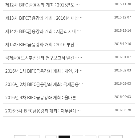
2025
[48400] 부산광역시 남구 문현금융로40
IR
제
12차 BIFC 금융강좌 개최 : 2015년도 부동산 공매투자 아카데미
2015-11-30
2024
부산국제금융센터 52층 부산국제금융진흥원
새소식
TEL.051-647-9052 / FAX.051-633-0398
2023
제
13차 BIFC금융강좌 개최 : 2016년 재테크 어떻게 할 것인가?
2015-12-07
언론보도
2022
제
14차 BIFC금융강좌 개최 : 저금리시대 안전자산, 금투자 요령
2015-12-14
2021
2020
제
15차 BIFC금융강좌 개최 : 2016 부산 부동산 시장 전망
2015-12-16
국
제금융도시추진센터 연구보고서 발간 - The Nature of Maritime Finacnce Clusters
2016-01-07
2
016년 1차 BIFC금융강좌 개최 : 개인, 기업 세무관리 키포인트
2016-02-03
2
016년 2차 BIFC금융강좌 개최: 국제금융시장을 통한 기업의 자금 조달과 해외(증권)투자
2016-02-03
보고서
2
016년 4차 BIFC금융강좌 개최 : 올바른 신용관리
2016-02-03
2026
2025
2
016-5차 BIFC금융강좌 개최 : 재무설계와 보험리모델링
2016-03-28
2024
2023
2022