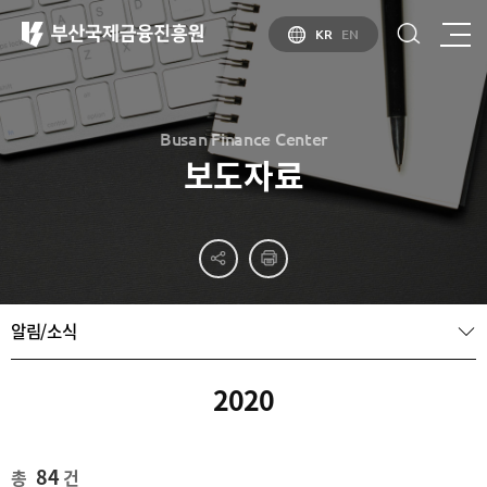
KR
EN
Busan Finance Center
보도자료
부산
홍보
소개
부산금융중심지
홍보
소개
브로슈어
부산소개
알림/소식
홍보
부산금융중심지
주요
동영상
정책 소개
산업현황
금융중심지
정주환경
2020
지정경과 및
특화금융중심지
금융생태계
조성
84
총
건