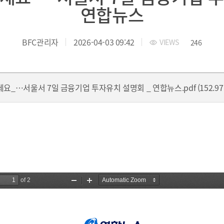
 부산국제금융진흥원
TEL.051-647-9052 / FAX.051-633-0398
2021
연합뉴스
2020
BFC관리자
2026-04-03 09:42
VIEWS
246
_…서울서 7일 금융기업 투자유치 설명회 _ 연합뉴스.pdf (152.97 