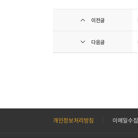
이전글
다음글
개인정보처리방침
이메일수