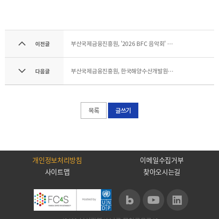
기부금내역
CEO
전략
인사말
및
목표
CEO
부산국제금융진흥원, '2026 BFC 음악회' 연중 개최_한국경제
동정
이전글
설립목적
연혁
부산국제금융진흥원, 한국해양수산개발원과 [K-해양금융 혁신 포럼] 출범식_파이낸셜뉴스
조직도
다음글
해양금융센터
CI
목록
글쓰기
오시는
길
개인정보처리방침
이메일수집거부
사이트맵
찾아오시는길
통합검색
개인정보처리방침
이메일무단수집거부