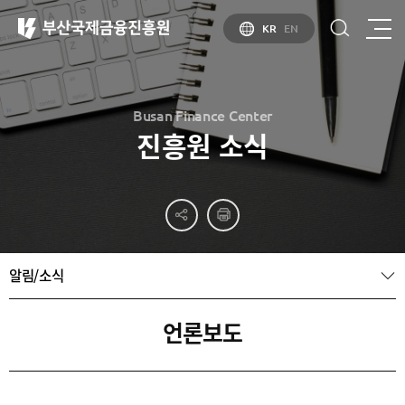
KR
EN
Busan Finance Center
진흥원 소식
부산
홍보
소개
부산금융중심지
홍보
소개
브로슈어
부산소개
알림/소식
홍보
부산금융중심지
주요
동영상
정책 소개
산업현황
금융중심지
정주환경
언론보도
지정경과 및
특화금융중심지
금융생태계
조성