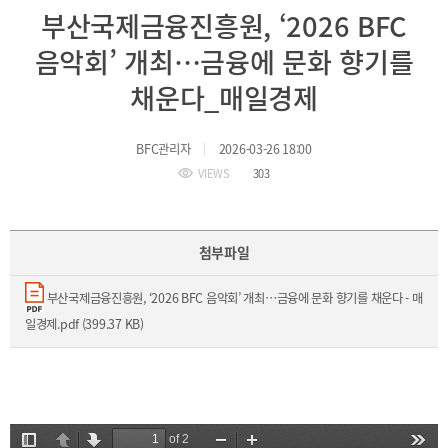
BIFC
부산국제금융진흥원, ‘2026 BFC
입주환경
소개
음악회’ 개최…금융에 문화 향기를
인센티브
및
채운다_매일경제
관련법규
협력
BFC관리자
2026-03-26 18:00
VIEWS
303
해외금융도시협력
사원기관
유관기관
첨부파일
부산국제금융진흥원, ‘2026 BFC 음악회’ 개최…금융에 문화 향기를 채운다 - 매
일경제.pdf (399.37 KB)
공지사항
보도자료
진흥원
소식
2026
국내외