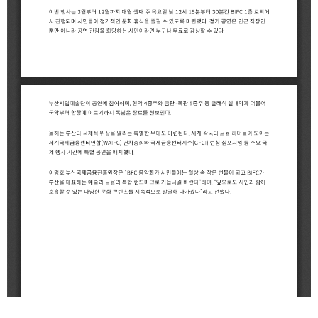
2021
2020
BIFC금융강좌
해양금융정보
금융
교육활동
신청
블로그
모음
조회/
해양금융
취소
아카데미
지난강좌
60초해양금융
연간운영
계획표
CEO
소개