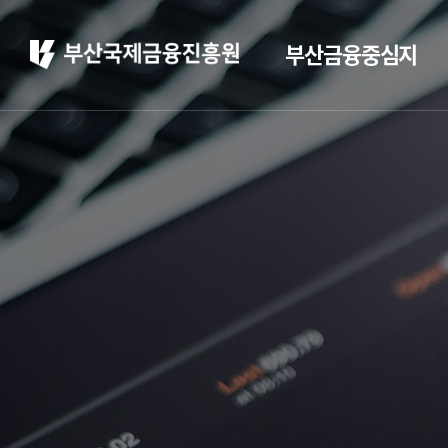
부산금융중심지
부산 소개
부산소개
주요 산업현황
부산 소개
정주환경
홍보
부산소개
홍보 브로슈어
주요 산업현황
홍보 동영상
정주환경
부산금융중심지 소
개
부산금융중심지 정책
소개
금융중심지 지정경과