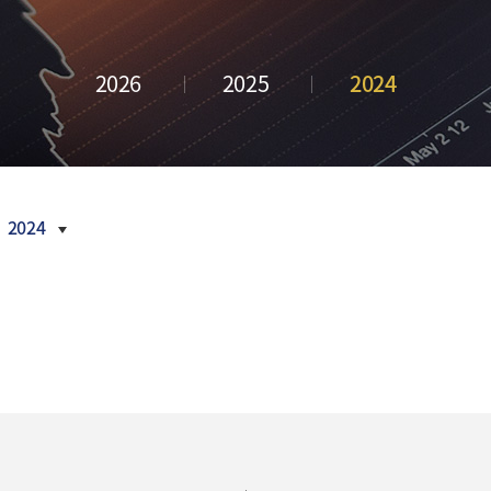
금융 교육
내역
새소식
부산금융중
활동 모음
언론보도
심지 포럼
CI
2026
2025
2024
정기간행물
오시는
길
inside
부산금융
Z/Yen
Newsletter
활동연보
2024
보도자료
2026
2025
2024
2023
2022