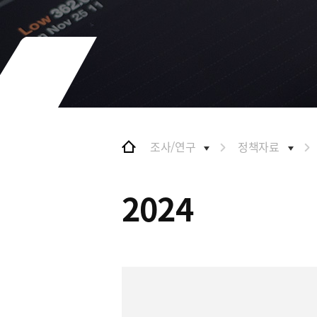
및 특화금융중심지
협력
금융생태계 조성
BIFC 입주환경 소개
해외금융도시협력
인센티브 및 관련법규
사원기관
협력
유관기관
해외금융도시협력
사원기관
유관기관
조사/연구
정책자료
공지사항
2024