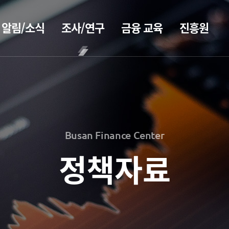
알림/소식
조사/연구
금융 교육
진흥원
BIFC금융
공지사항
보고서
CEO
강좌
2026
CEO
보도자료
인사말
신청
2025
CEO
조회/취소
2026
홍보
2024
동정
지난강좌
2025
2023
Busan Finance Center
소개
연간운영
2024
홍보 브로슈어
2022
계획표
2023
정책자료
2021
전략 및
홍보 동영상
해양금융정
목표
2022
2020
보
설립목적
2021
정책자료
연혁
블로그
2020
조직도
해양금융
2026
진흥원 소식
아카데미
해양금융센터
2025
60초해양금융
국내외 IR
기부금
2024