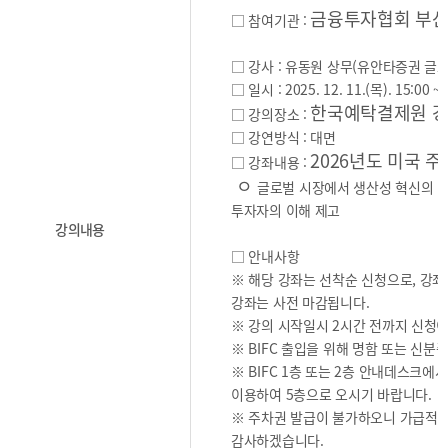
2025
[48400] 부산광역시 남구 문현금융로40
IR
금융투자협회 부
□ 참여기관 :
2024
부산국제금융센터 52층 부산국제금융진흥원
새소식
TEL.051-647-9052 / FAX.051-633-0398
2023
□ 강사 : 유동원 상무(유안타증권 
언론보도
2022
□ 일시 : 2025. 12. 11.(목). 15:00 ~ 
2021
한국예탁결제원 
□ 강의장소 :
2020
□ 강연방식 : 대면
2026년도 미국 
□ 강좌내용 :
ㅇ
글로벌 시장에서 생산성 혁신의 방
투자자의 이해 제고
강의내용
□ 안내사항
보고서
※ 해당 강좌는 선착순 신청으로, 강좌
강좌는 사전 마감됩니다.
2026
※ 강의 시작일시 2시간 전까지 신청이
2025
※ BIFC 출입을 위해 명함 또는 신분
※ BIFC 1층 또는 2층 안내데스크
2024
이용하여 5층으로 오시기 바랍니다.
2023
※ 주차권 발급이 불가하오니 가급적
2022
감사하겠습니다.