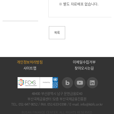
2021
※ 별도 자료배포 없습니다.
2020
목록
BIFC금융강좌
해양금융정보
금융
교육활동
신청
블로그
모음
조회/
해양금융
개인정보처리방침
이메일수집거부
취소
아카데미
사이트맵
찾아오시는길
지난강좌
60초해양금융
연간운영
계획표
48400 부산광역시 남구 문현금융로40
부산국제금융센터 52층 부산국제금융진흥원
TEL. 051-647-9052
/
FAX. 051-633-0398
/
E-mail. info@kbfc.or.kr
CEO
소개
BUSAN FINANCE CENTER. ALL RIGHTS RESERVED