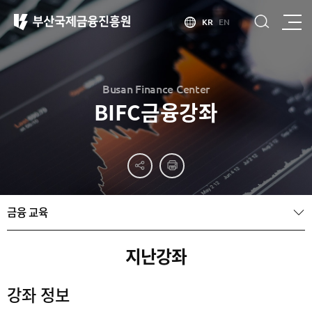
KR
EN
Busan Finance Center
BIFC금융강좌
부산
홍보
소개
부산금융중심지
홍보
소개
브로슈어
부산소개
금융 교육
홍보
부산금융중심지
주요
동영상
정책 소개
산업현황
금융중심지
정주환경
지난강좌
지정경과 및
특화금융중심지
금융생태계
강좌 정보
조성