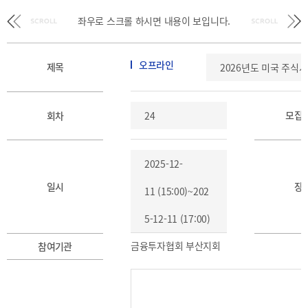
BIFC
입주환경
좌우로 스크롤 하시면
내용이 보입니다.
소개
인센티브
및
오프라인
제목
2026년도 미국 주식
관련법규
협력
모집
회차
24
해외금융도시협력
사원기관
2025-12-
유관기관
일시
장
11 (15:00)~202
5-12-11 (17:00)
금융투자협회 부산지회
참여기관
공지사항
보도자료
진흥원
소식
2026
국내외