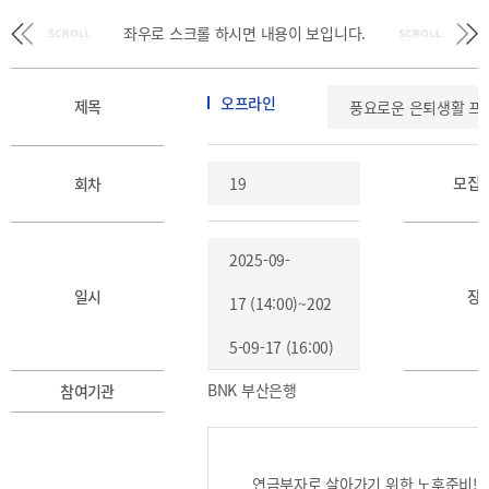
BIFC
입주환경
좌우로 스크롤 하시면
내용이 보입니다.
소개
인센티브
및
오프라인
제목
풍요로운 은퇴생활 프로
관련법규
협력
모집
회차
19
해외금융도시협력
사원기관
2025-09-
유관기관
일시
장
17 (14:00)~202
5-09-17 (16:00)
BNK 부산은행
참여기관
공지사항
보도자료
진흥원
소식
2026
국내외
연금부자로 살아가기 위한 노후준비!!