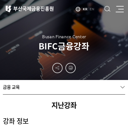
KR
EN
Busan Finance Center
BIFC금융강좌
부산
홍보
소개
부산금융중심지
홍보
소개
브로슈어
부산소개
금융 교육
홍보
부산금융중심지
주요
동영상
정책 소개
산업현황
금융중심지
정주환경
지난강좌
지정경과 및
특화금융중심지
금융생태계
강좌 정보
조성