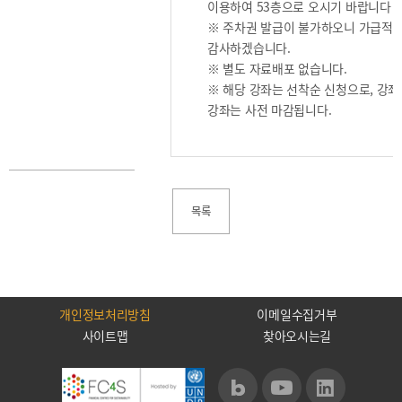
2021
이용하여 53층으로 오시기 바랍니다
※ 주차권 발급이 불가하오니 가급적
2020
감사하겠습니다.
※ 별도 자료배포 없습니다.
※ 해당 강좌는 선착순 신청으로, 강좌
강좌는 사전 마감됩니다.
BIFC금융강좌
해양금융정보
금융
교육활동
신청
블로그
모음
목록
조회/
해양금융
취소
아카데미
지난강좌
60초해양금융
연간운영
계획표
개인정보처리방침
이메일수집거부
사이트맵
찾아오시는길
CEO
소개