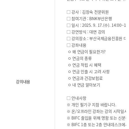
2025
[48400] 부산광역시 남구 문현금융로40
IR
2024
부산국제금융센터 52층 부산국제금융진흥원
새소식
□ 강사 : 김창숙 전문위원
TEL.051-647-9052 / FAX.051-633-0398
2023
□ 참여기관 : BNK부산은행
언론보도
2022
□ 일시 : 2025. 9. 17.(수). 14:00~16
2021
□ 강연방식 : 대면 강의
□ 강의장소 : 부산국제금융진흥원 다목적
2020
□ 강좌내용
ㅇ 왜 연금이 필요한가?
ㅇ 연금의 종류
ㅇ 연금 적립 시 혜택
ㅇ 연금 인출 시 고려 사항
ㅇ 연금과 건강보험료
보고서
강의내용
ㅇ 내 연금 알아보기
2026
□ 안내사항
2025
※ 개인 필기구 지참 바랍니다.
2024
※ 온/오프라인 강좌는 강의 시작일시
2023
※ BIFC 출입을 위해 명함 또는 신분
2022
※ BIFC 1층 또는 2층 안내데스크