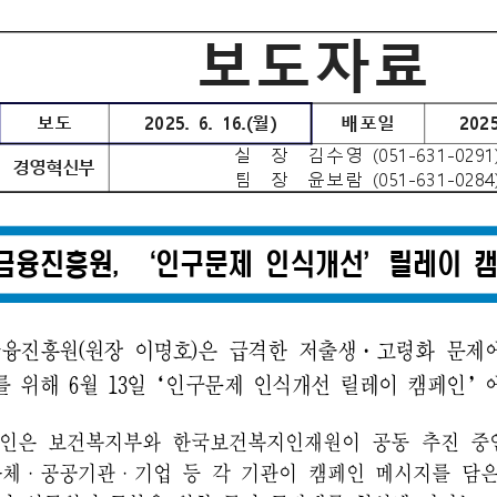
해양금융정보
블로그
해양금융 아카데미
60초해양금융
소개
전략 및 목표
설립목적