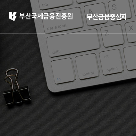
부산금융중심지
부산 소개
부산소개
주요 산업현황
부산 소개
정주환경
홍보
부산소개
홍보 브로슈어
주요 산업현황
홍보 동영상
정주환경
부산금융중심지 소
개
부산금융중심지 정책
소개
금융중심지 지정경과