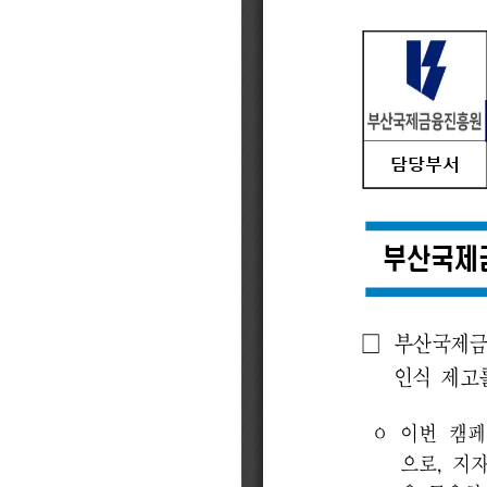
BIFC금융강좌
신청
조회/취소
지난강좌
연간운영 계획표
CEO
CEO 인사말
CEO 동정