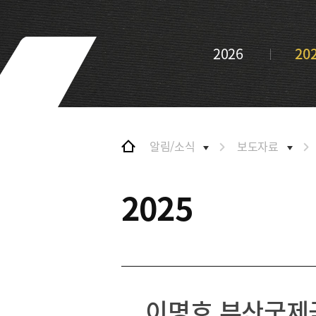
및 특화금융중심지
협력
금융생태계 조성
BIFC 입주환경 소개
해외금융도시협력
2026
20
인센티브 및 관련법규
사원기관
협력
유관기관
해외금융도시협력
사원기관
유관기관
알림/소식
보도자료
공지사항
2025
이명호 부산국제금