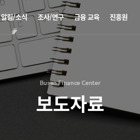
알림/소식
조사/연구
금융 교육
진흥원
BIFC금융
공지사항
보고서
CEO
강좌
2026
CEO
보도자료
인사말
신청
2025
CEO
조회/취소
2026
홍보
2024
동정
지난강좌
2025
2023
Busan Finance Center
소개
연간운영
2024
홍보 브로슈어
2022
계획표
2023
보도자료
2021
전략 및
홍보 동영상
해양금융정
목표
2022
2020
보
설립목적
2021
정책자료
연혁
블로그
2020
조직도
해양금융
2026
진흥원 소식
아카데미
해양금융센터
2025
60초해양금융
국내외 IR
기부금
2024