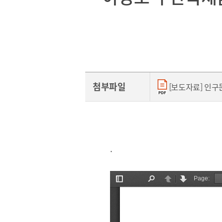
[48400] 부산광역시 남구 문현금융로40
부산국제금융센터 52층
보고서
첨부파일
[보도자료] 인구문제
2026
2025
2024
.
2023
2022
2021
2020