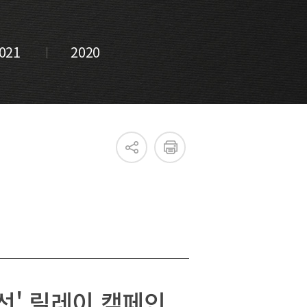
021
2020
진흥원 소식
국내외 IR
새소식
언론보도
선' 릴레이 캠페인