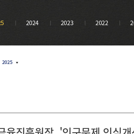
금융 교육
내역
새소식
부산금융중
활동 모음
언론보도
심지 포럼
CI
25
2024
2023
2022
2
정기간행물
오시는
길
inside
부산금융
Z/Yen
Newsletter
활동연보
2025
보도자료
2026
2025
2024
2023
융진흥원장, '인구문제 인식개
2022