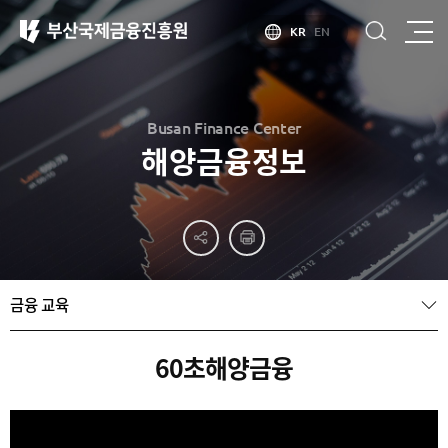
KR
EN
Busan Finance Center
해양금융정보
부산
홍보
소개
부산금융중심지
홍보
소개
브로슈어
부산소개
금융 교육
홍보
부산금융중심지
주요
동영상
정책 소개
산업현황
금융중심지
정주환경
60초해양금융
지정경과 및
특화금융중심지
금융생태계
조성