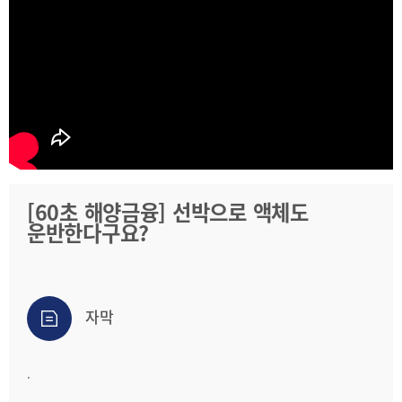
2025
[48400] 부산광역시 남구 문현금융로40
IR
2024
부산국제금융센터 52층 부산국제금융진흥원
새소식
TEL.051-647-9052 / FAX.051-633-0398
2023
언론보도
2022
2021
2020
[60초 해양금융] 선박으로 액체도
운반한다구요?
보고서
2026
2025
자막
2024
2023
.
2022