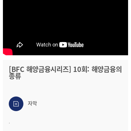
2025
[48400] 부산광역시 남구 문현금융로40
IR
2024
부산국제금융센터 52층 부산국제금융진흥원
새소식
TEL.051-647-9052 / FAX.051-633-0398
2023
언론보도
2022
2021
2020
[BFC 해양금융시리즈] 10회: 해양금융의
종류
보고서
2026
2025
자막
2024
2023
.
2022