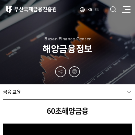
KR
EN
Busan Finance Center
해양금융정보
부산
홍보
소개
부산금융중심지
홍보
소개
브로슈어
부산소개
금융 교육
홍보
부산금융중심지
주요
동영상
정책 소개
산업현황
금융중심지
정주환경
60초해양금융
지정경과 및
특화금융중심지
금융생태계
조성