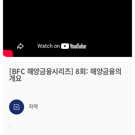
2025
[48400] 부산광역시 남구 문현금융로40
IR
2024
부산국제금융센터 52층 부산국제금융진흥원
새소식
TEL.051-647-9052 / FAX.051-633-0398
2023
언론보도
2022
2021
2020
[BFC 해양금융시리즈] 8회: 해양금융의
개요
보고서
2026
2025
자막
2024
2023
.
2022