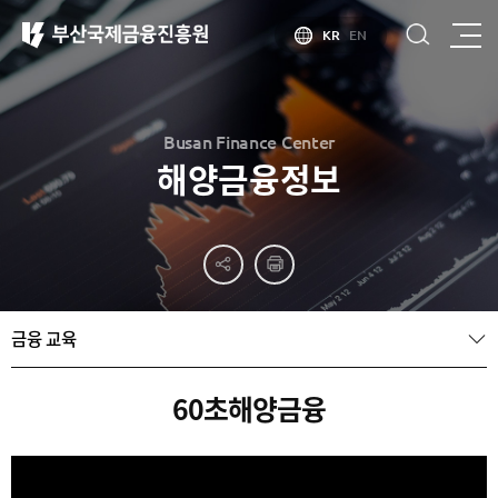
KR
EN
Busan Finance Center
해양금융정보
부산
홍보
소개
부산금융중심지
홍보
소개
브로슈어
부산소개
금융 교육
홍보
부산금융중심지
주요
동영상
정책 소개
산업현황
금융중심지
정주환경
60초해양금융
지정경과 및
특화금융중심지
금융생태계
조성