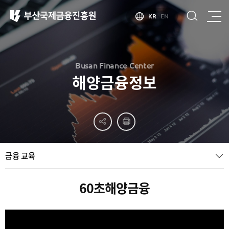
KR
EN
Busan Finance Center
해양금융정보
부산
홍보
소개
부산금융중심지
홍보
소개
브로슈어
부산소개
금융 교육
홍보
부산금융중심지
주요
동영상
정책 소개
산업현황
금융중심지
정주환경
60초해양금융
지정경과 및
특화금융중심지
금융생태계
조성