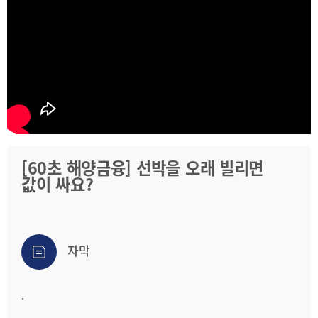
2025
[48400] 부산광역시 남구 문현금융로40
IR
2024
부산국제금융센터 52층 부산국제금융진흥원
새소식
TEL.051-647-9052 / FAX.051-633-0398
2023
언론보도
2022
2021
2020
[60초 해양금융] 선박을 오래 빌리면
값이 싸요?
보고서
2026
2025
자막
2024
2023
.
2022