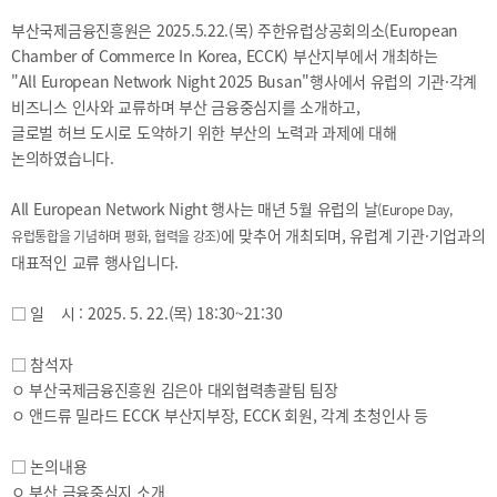
2021
부산국제금융진흥원은 2025.5.22.(목) 주한유럽상공회의소(European
2020
Chamber of Commerce In Korea, ECCK) 부산지부에서 개최하는
"All European Network Night 2025 Busan"행사에서 유럽의 기관·각계
비즈니스 인사와 교류하며 부산 금융중심지를 소개하고,
글로벌 허브 도시로 도약하기 위한 부산의 노력과 과제에 대해
논의하였습니다.
BIFC금융강좌
해양금융정보
금융
All European Network Night 행사는 매년 5월 유럽의 날
(Europe Day,
교육활동
에 맞추어 개최되며, 유럽계 기관·기업과의
신청
블로그
유럽통합을 기념하며 평화, 협력을 강조)
모음
대표적인 교류 행사입니다.
조회/
해양금융
취소
아카데미
지난강좌
60초해양금융
□ 일 시 : 2025. 5. 22.(목) 18:30~21:30
연간운영
계획표
□ 참석자
ㅇ 부산국제금융진흥원 김은아 대외협력총괄팀 팀장
ㅇ 앤드류 밀라드 ECCK 부산지부장, ECCK 회원, 각계 초청인사 등
□ 논의내용
CEO
소개
ㅇ 부산 금융중심지 소개