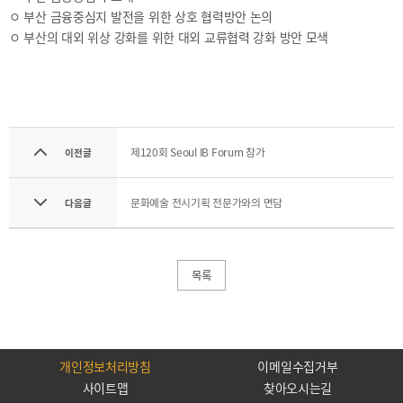
기부금내역
ㅇ 부산 금융중심지 발전을 위한 상호 협력방안 논의
CEO
전략
ㅇ 부산의 대외 위상 강화를 위한 대외 교류협력 강화 방안 모색
인사말
및
목표
CEO
동정
설립목적
연혁
조직도
제120회 Seoul IB Forum 참가
이전글
해양금융센터
CI
문화예술 전시기획 전문가와의 면담
다음글
오시는
길
목록
통합검색
개인정보처리방침
이메일무단수집거부
개인정보처리방침
이메일수집거부
사이트맵
찾아오시는길