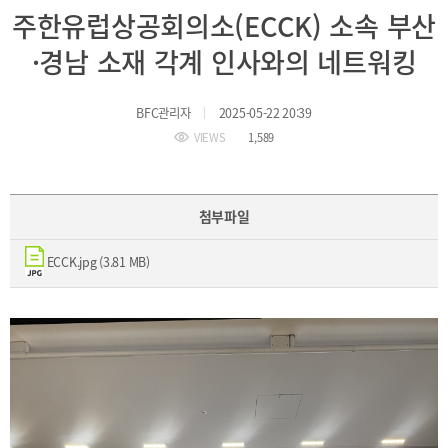
BIFC
주한유럽상공회의소(ECCK) 소속 부산
입주환경
소개
·경남 소재 각계 인사와의 네트워킹
인센티브
및
관련법규
BFC관리자
2025-05-22 20:39
VIEWS
1,589
협력
해외금융도시협력
사원기관
첨부파일
유관기관
ECCK.jpg (3.81 MB)
공지사항
보도자료
진흥원
소식
2026
국내외