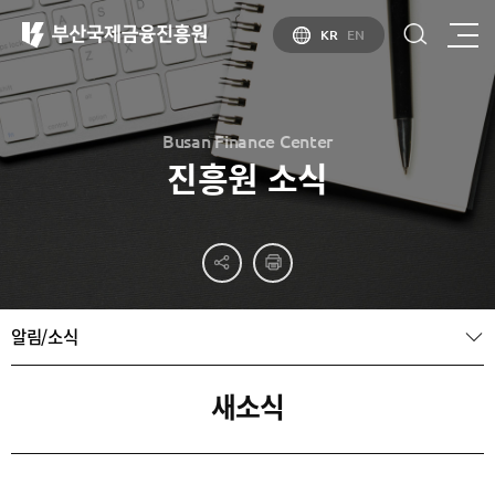
KR
EN
Busan Finance Center
진흥원 소식
부산
홍보
소개
부산금융중심지
홍보
소개
브로슈어
부산소개
알림/소식
홍보
부산금융중심지
주요
동영상
정책 소개
산업현황
금융중심지
정주환경
새소식
지정경과 및
특화금융중심지
금융생태계
조성