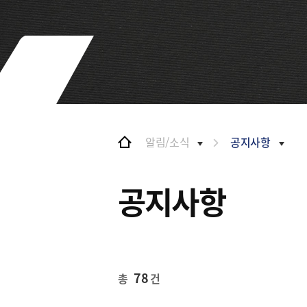
및 특화금융중심지
협력
금융생태계 조성
BIFC 입주환경 소개
해외금융도시협력
인센티브 및 관련법규
사원기관
협력
유관기관
해외금융도시협력
사원기관
유관기관
알림/소식
공지사항
공지사항
공지사항
78
총
건