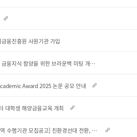
해양금융정보
제금융진흥원 사원기관 가입
블로그
해양금융 아카데미
60초해양금융
금융중심지 관련 금융지식 함양을 위한 브라운백 미팅 개최 안내
Academic Award 2025 논문 공모 안내
 대학생 해양금융교육 개최
소개
전략 및 목표
(재공고) [연구용역 수행기관 모집공고] 친환경선대 전환, 민간 선박금융 및 부산 해양금융..
설립목적