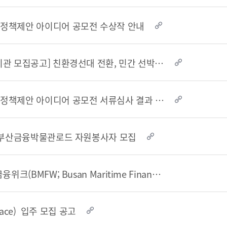
연혁
정책제안 아이디어 공모전 수상작 안내
조직도
해양금융센터
[연구용역 수행기관 모집공고] 친환경선대 전환, 민간 선박금융 및 부산 해양금융중심지 ..
오시는 길
부산금융중심지 정책제안 아이디어 공모전 서류심사 결과 안내
개인정보처리방침
기 부산금융박물관로드 자원봉사자 모집
Family Site
2024 부산해양금융위크(BMFW; Busan Maritime Finance Week) 개최
Space) 입주 모집 공고