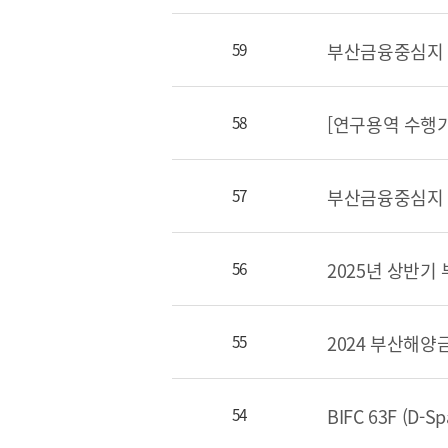
부산금융중심지 
59
58
CI
57
통합검색
2025년 상반
56
사이트맵
55
BIFC 63F (D-
54