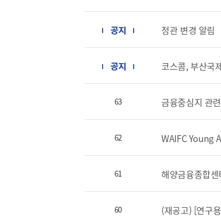
정관 변경 알림
BIFC금융강좌
코스콤, 부산국
신청
조회/취소
지난강좌
63
연간운영 계획표
WAIFC Young 
62
해양금융종합센터
61
CEO
CEO 인사말
60
CEO 동정