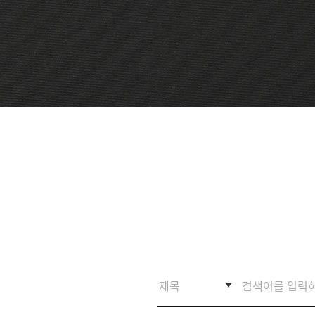
금융 교육
내역
새소식
부산금융중
활동 모음
언론보도
심지 포럼
CI
정기간행물
오시는
길
inside
부산금융
Z/Yen
Newsletter
활동연보
보도자료
2026
2025
2024
2023
2022