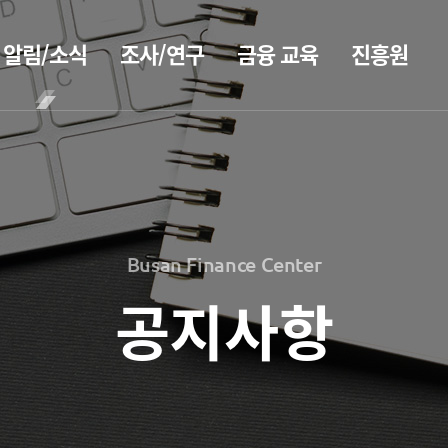
알림/소식
조사/연구
금융 교육
진흥원
BIFC금융
공지사항
보고서
CEO
강좌
2026
CEO
보도자료
인사말
신청
2025
CEO
조회/취소
2026
홍보
2024
동정
지난강좌
2025
2023
Busan Finance Center
소개
연간운영
2024
홍보 브로슈어
2022
계획표
2023
공지사항
2021
전략 및
홍보 동영상
해양금융정
목표
2022
2020
보
설립목적
2021
정책자료
연혁
블로그
2020
조직도
해양금융
2026
진흥원 소식
아카데미
해양금융센터
2025
60초해양금융
국내외 IR
기부금
2024