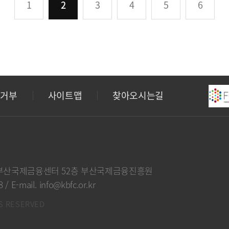
1
2
3
4
5
6
집거부
사이트맵
찾아오시는길
부산국제금융센터 52층 부산국제금융진흥원
8
/
E-mail. info@kbfc.or.kr
S RESERVED