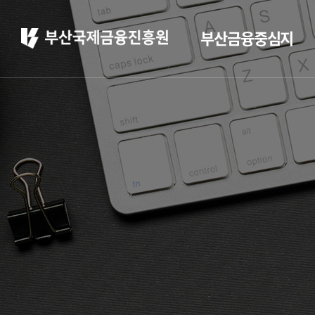
부산금융중심지
부산 소개
부산소개
주요 산업현황
부산 소개
정주환경
홍보
부산소개
홍보 브로슈어
주요 산업현황
홍보 동영상
정주환경
부산금융중심지 소
개
부산금융중심지 정책
소개
금융중심지 지정경과