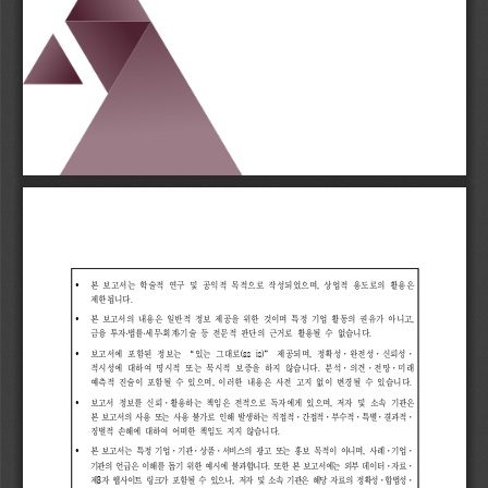
, 
Ÿ
본 
보고서는 
학술적 
연구 
및 
공익적 
목적으로 
작성되었으며
상업적 
용도로의 
활용은 
. 
제한됩니다
, 
Ÿ
본 
보고서의 
내용은 
일반적 
정보 
제공을 
위한 
것이며 
특정 
기업 
활동의 
권유가 
아니고
.
.
.
.
.
금융 
투자
법률
세무
회계
기술 
등 
전문적 
판단의 
근거로 
활용될 
수 
없습니다
“
(as 
is)” 
, 
·
·
·
Ÿ
보고서에 
포함된 
정보는 
있는 
그대로
제공되며
정확성
완전성
신뢰성
. 
·
·
·
적시성에 
대하여 
명시적 
또는 
묵시적 
보증을 
하지 
않습니다
분석
의견
전망
미래
, 
.
예측적 
진술이 
포함될 
수 
있으며
이러한 
내용은 
사전 
고지 
없이 
변경될 
수 
있습니다
·
, 
Ÿ
보고서 
정보를 
신뢰
활용하는 
책임은 
전적으로 
독자에게 
있으며
저자 
및 
소속 
기관은 
·
·
·
·
·
본 
보고서의 
사용 
또는 
사용 
불가로 
인해 
발생하는 
직접적
간접적
부수적
특별
결과적
.
징벌적 
손해에 
대하여 
어떠한 
책임도 
지지 
않습니다
·
·
·
, 
·
·
Ÿ
본 
보고서는 
특정 
기업
기관
상품
서비스의 
광고 
또는 
홍보 
목적이 
아니며
사례
기업
. 
·
·
기관의 
언급은 
이해를 
돕기 
위한 
예시에 
불과합니다
또한 
본 
보고서에는 
외부 
데이터
자료
3
, 
·
·
제
자 
웹사이트 
링크가 
포함될 
수 
있으나
저자
및 
소속 
기관은 
해당 
자료의 
정확성
합법성