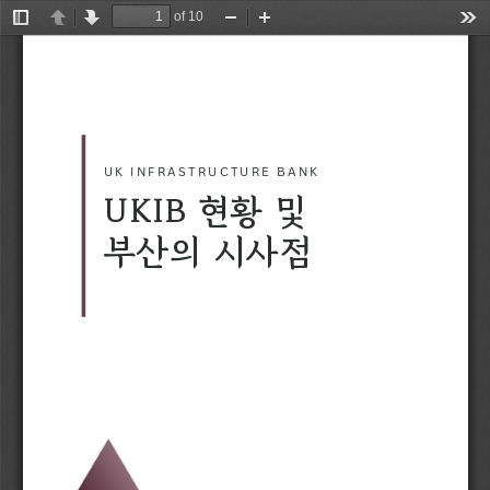
of 10
Toggle
Previous
Next
Zoom
Zoom
Too
Sidebar
Out
In
U
K
I
N
F
R
A
S
T
R
U
C
T
U
R
E
B
A
N
K
U
K
I
B
현
황
및
부
산
의
시
사
점