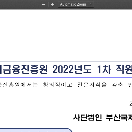
Zoom
Zoom
Out
In
2022
1
금융진흥원 
년도 
차 
직원
금융진흥원에서는
창의적이고
전문지식을
갖춘
사단법인 
부산국