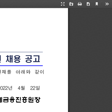
Current
Presentation
Open
Print
Download
Too
View
Mode
 
채용 
공고
인재를
아래와
같이
2022
4
22
년
월
일
제금융진흥원장