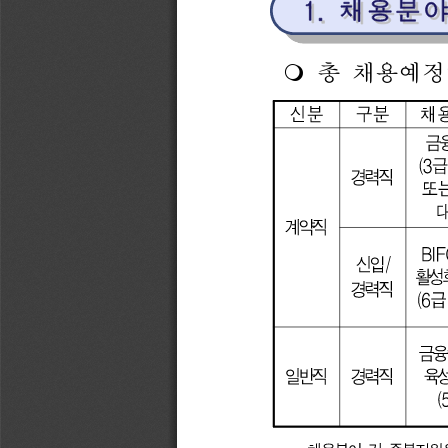
1.
1.
채용분
채용분
m 
총 
채용예정
신분
구분
채용
금융연구
(3
경력직
또는
대
계약직
BIFC
/
활성화
경력직
(6
금융중심지
일반직
경력직
(5