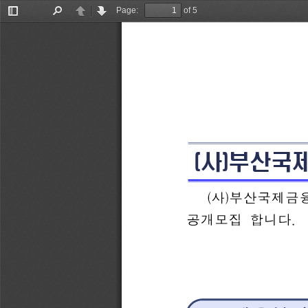
Page:
of 5
Toggle
Find
Previous
Next
Sidebar
(
)
사
부산국제
(
)
사
부산국제
.
공개모집
합니다