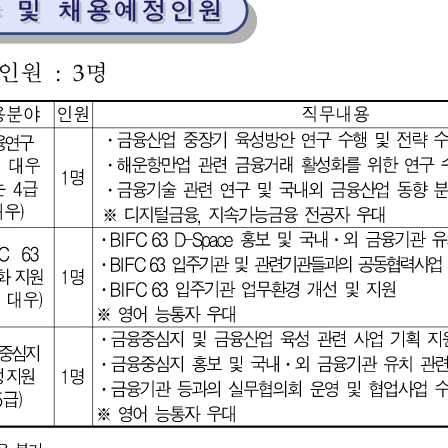
야
및
채용예정인원
야
및
채용예정인원
:
3
인원 
명
분야
인원
직무내용
.
금융산업
중장기
육성방안
연구
수행
및
전략
수립
.
해운항만업
관련
금융거래
활성화를
위한
연구
수
급
대우
1
명
4
.
급
금융기술
관련
연구
및
금융산업
동향
분석
)
우
,
디지털금융
지속가능금융
전공자
우대
※
.
BIFC
D-Space
63
.
홍보
및
국내
외
금융기관
유치관련
63
.
BIFC
63
입주기관
관련기관들과의
및
공동협력사업
1
명
.
BIFC
63
입주기관
업무환경
개선
및
지원
)
급
대우
영어
능통자
우대
※
.
금융중심지
및
금융산업
육성
관련
사업
기획
지원
.
.
금융중심지
홍보
및
국내
외
금융기관
유치
관련
1
명
.
금융기관
실무협의회
운영
및
협업사업
수행
)
급
영어
능통자
우대
※